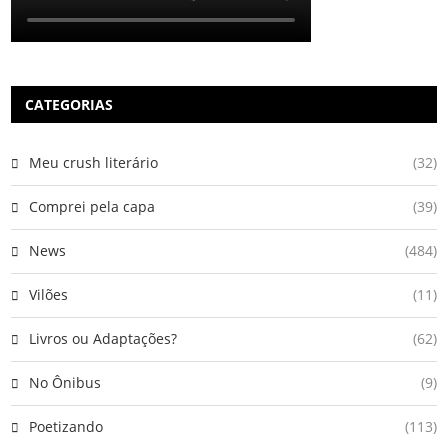
CATEGORIAS
Meu crush literário
(32)
Comprei pela capa
(39)
News
(484)
Vilões
(11)
Livros ou Adaptações?
(62)
No Ônibus
(9)
Poetizando
(113)