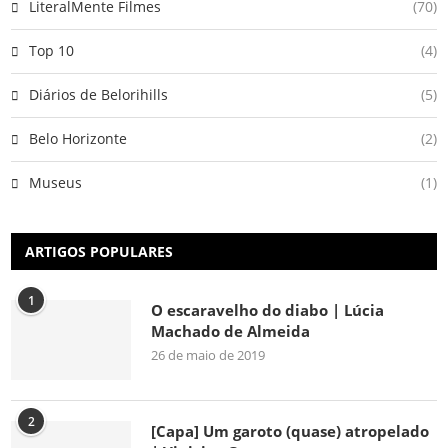
LiteralMente Filmes
(70)
Top 10
(4)
Diários de Belorihills
(5)
Belo Horizonte
(2)
Museus
(1)
ARTIGOS POPULARES
1
O escaravelho do diabo | Lúcia
Machado de Almeida
26 de maio de 2019
2
[Capa] Um garoto (quase) atropelado