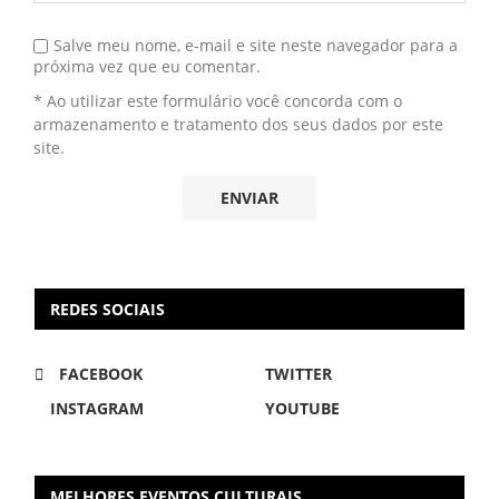
Salve meu nome, e-mail e site neste navegador para a
próxima vez que eu comentar.
* Ao utilizar este formulário você concorda com o
armazenamento e tratamento dos seus dados por este
site.
REDES SOCIAIS
FACEBOOK
TWITTER
INSTAGRAM
YOUTUBE
MELHORES EVENTOS CULTURAIS