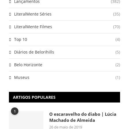
Lançamentos
(382)
LiteralMente Séries
(35)
LiteralMente Filmes
(70)
Top 10
(4)
Diários de Belorihills
(5)
Belo Horizonte
(2)
Museus
(1)
ARTIGOS POPULARES
1
O escaravelho do diabo | Lúcia
Machado de Almeida
26 de maio de 2019