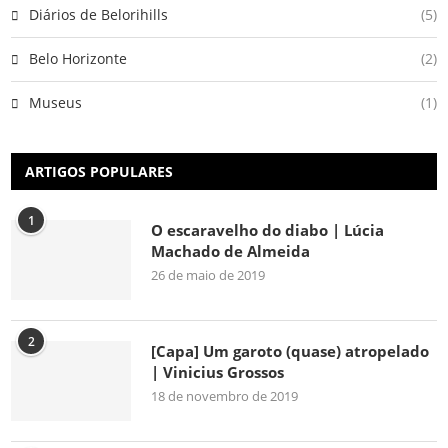
Diários de Belorihills
(5)
Belo Horizonte
(2)
Museus
(1)
ARTIGOS POPULARES
1
O escaravelho do diabo | Lúcia
Machado de Almeida
26 de maio de 2019
2
[Capa] Um garoto (quase) atropelado
| Vinicius Grossos
18 de novembro de 2019