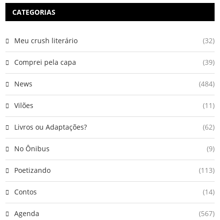
CATEGORIAS
Meu crush literário
(32)
Comprei pela capa
(39)
News
(484)
Vilões
(11)
Livros ou Adaptações?
(62)
No Ônibus
(9)
Poetizando
(113)
Contos
(14)
Agenda
(567)