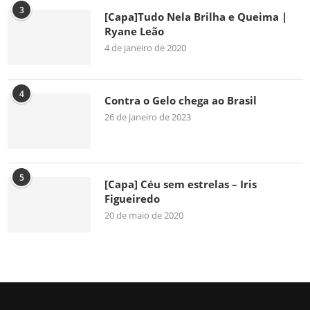
3
[Capa]Tudo Nela Brilha e Queima |
Ryane Leão
4 de janeiro de 2020
4
Contra o Gelo chega ao Brasil
26 de janeiro de 2023
5
[Capa] Céu sem estrelas – Iris
Figueiredo
20 de maio de 2020