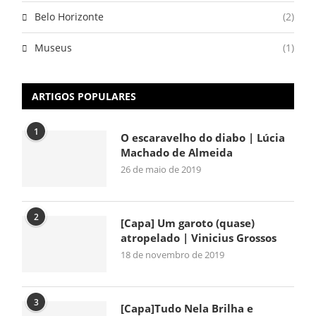
Belo Horizonte
(2)
Museus
(1)
ARTIGOS POPULARES
1
O escaravelho do diabo | Lúcia
Machado de Almeida
26 de maio de 2019
2
[Capa] Um garoto (quase)
atropelado | Vinicius Grossos
18 de novembro de 2019
3
[Capa]Tudo Nela Brilha e