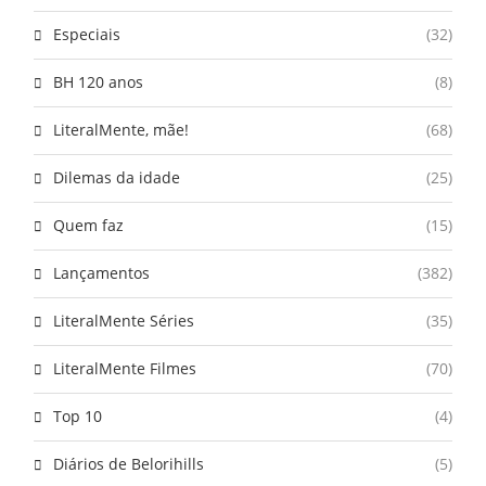
Especiais
(32)
BH 120 anos
(8)
LiteralMente, mãe!
(68)
Dilemas da idade
(25)
Quem faz
(15)
Lançamentos
(382)
LiteralMente Séries
(35)
LiteralMente Filmes
(70)
Top 10
(4)
Diários de Belorihills
(5)