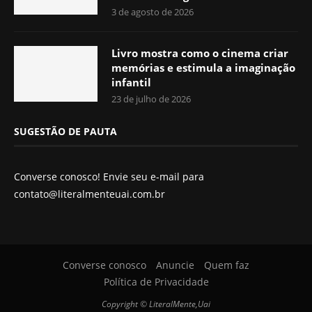
3 de agosto de 2026
Livro mostra como o cinema criar
memórias e estimula a imaginação
infantil
23 de julho de 2026
SUGESTÃO DE PAUTA
Converse conosco! Envie seu e-mail para
contato@literalmenteuai.com.br
Converse conosco
Anuncie
Quem faz
Política de Privacidade
Copyright © LiteralMente,Uai