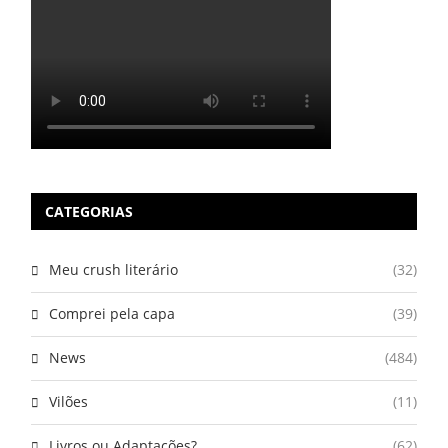
CATEGORIAS
Meu crush literário
(32)
Comprei pela capa
(39)
News
(484)
Vilões
(11)
Livros ou Adaptações?
(62)