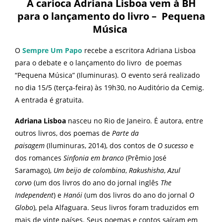
A carioca Adriana Lisboa vem à BH
para o lançamento do livro – Pequena
Música
O
Sempre Um Papo
recebe a escritora Adriana Lisboa
para o debate e o lançamento do livro de poemas
“Pequena Música” (Iluminuras). O evento será realizado
no dia 15/5 (terça-feira) às 19h30, no Auditório da Cemig.
A entrada é gratuita.
Adriana Lisboa
nasceu no Rio de Janeiro. É autora, entre
outros livros, dos poemas de
Parte da
paisagem
(Iluminuras, 2014), dos contos de
O sucesso
e
dos romances
Sinfonia em branco
(Prêmio José
Saramago),
Um beijo de colombina
,
Rakushisha
,
Azul
corvo
(um dos livros do ano do jornal inglês
The
Independent
) e
Han
ó
i
(um dos livros do ano do jornal
O
Globo
), pela Alfaguara. Seus livros foram traduzidos em
mais de vinte países. Seus poemas e contos saíram em