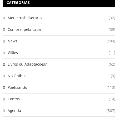
CATEGORIAS
Meu crush literário
(32)
Comprei pela capa
(39)
News
(484)
Vilões
(11)
Livros ou Adaptações?
(62)
No Ônibus
(9)
Poetizando
(113)
Contos
(14)
Agenda
(567)