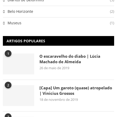
Belo Horizonte
(2)
Museus
(1)
ARTIGOS POPULARES
1
O escaravelho do diabo | Lúcia
Machado de Almeida
26 de maio de 2019
2
[Capa] Um garoto (quase) atropelado
| Vinicius Grossos
18 de novembro de 2019
3