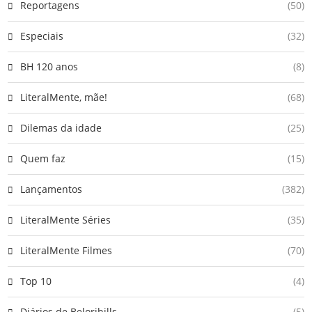
Reportagens
(50)
Especiais
(32)
BH 120 anos
(8)
LiteralMente, mãe!
(68)
Dilemas da idade
(25)
Quem faz
(15)
Lançamentos
(382)
LiteralMente Séries
(35)
LiteralMente Filmes
(70)
Top 10
(4)
Diários de Belorihills
(5)