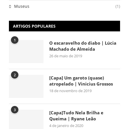
Museus
(1)
ARTIGOS POPULARES
1
O escaravelho do diabo | Lúcia
Machado de Almeida
26 de maio de 2019
2
[Capa] Um garoto (quase)
atropelado | Vinicius Grossos
18 de novembro de 2019
3
[Capa]Tudo Nela Brilha e
Queima | Ryane Leão
4 de janeiro de 2020