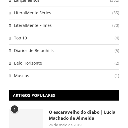
Lançamentos
(382)
LiteralMente Séries
(35)
LiteralMente Filmes
(70)
Top 10
(4)
Diários de Belorihills
(5)
Belo Horizonte
(2)
Museus
(1)
ARTIGOS POPULARES
1
O escaravelho do diabo | Lúcia
Machado de Almeida
26 de maio de 2019