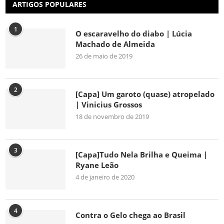
ARTIGOS POPULARES
1
O escaravelho do diabo | Lúcia
Machado de Almeida
26 de maio de 2019
2
[Capa] Um garoto (quase) atropelado
| Vinicius Grossos
18 de novembro de 2019
3
[Capa]Tudo Nela Brilha e Queima |
Ryane Leão
4 de janeiro de 2020
4
Contra o Gelo chega ao Brasil