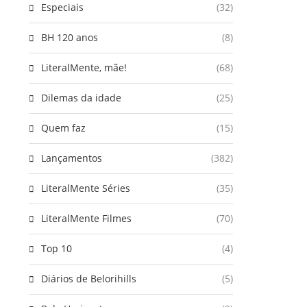
Especiais
(32)
BH 120 anos
(8)
LiteralMente, mãe!
(68)
Dilemas da idade
(25)
Quem faz
(15)
Lançamentos
(382)
LiteralMente Séries
(35)
LiteralMente Filmes
(70)
Top 10
(4)
Diários de Belorihills
(5)