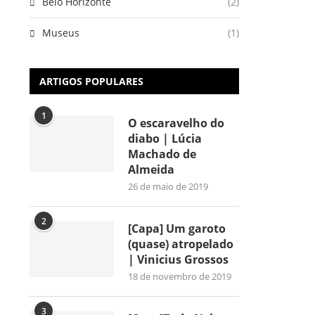
Belo Horizonte
(2)
Museus
(1)
ARTIGOS POPULARES
1
O escaravelho do
diabo | Lúcia
Machado de
Almeida
26 de maio de 2019
2
[Capa] Um garoto
(quase) atropelado
| Vinicius Grossos
18 de novembro de 2019
3