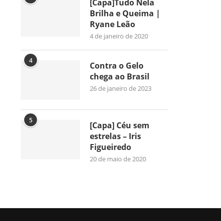
[Capa]Tudo Nela
Brilha e Queima |
Ryane Leão
4 de janeiro de 2020
4
Contra o Gelo
chega ao Brasil
26 de janeiro de 2023
5
[Capa] Céu sem
estrelas – Iris
Figueiredo
20 de maio de 2020