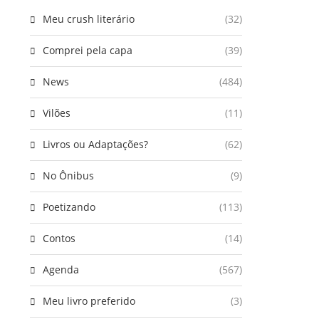
Meu crush literário
(32)
Comprei pela capa
(39)
News
(484)
Vilões
(11)
Livros ou Adaptações?
(62)
No Ônibus
(9)
Poetizando
(113)
Contos
(14)
Agenda
(567)
Meu livro preferido
(3)