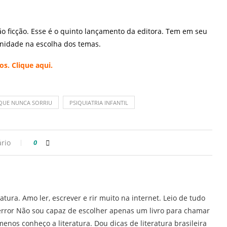
o ficção. Esse é o quinto lançamento da editora. Tem em seu
unidade na escolha dos temas.
ios. Clique
aqui.
QUE NUNCA SORRIU
PSIQUIATRIA INFANTIL
rio
0
ratura. Amo ler, escrever e rir muito na internet. Leio de tudo
error Não sou capaz de escolher apenas um livro para chamar
enos conheço a literatura. Dou dicas de literatura brasileira