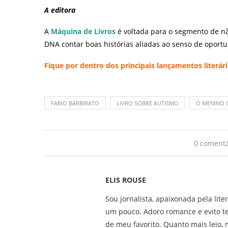
A editora
A
Máquina de Livros
é voltada para o segmento de nã
DNA contar boas histórias aliadas ao senso de oport
Fique por dentro dos principais lançamentos literár
FABIO BARBIRATO
LIVRO SOBRE AUTISMO
O MENINO 
0 comentá
ELIS ROUSE
Sou jornalista, apaixonada pela lite
um pouco. Adoro romance e evito t
de meu favorito. Quanto mais leio, m