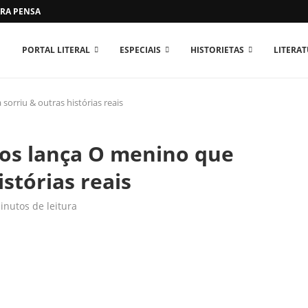
RA PENSAR O MUNDO...
PORTAL LITERAL
ESPECIAIS
HISTORIETAS
LITERA
orriu & outras histórias reais
ros lança O menino que
stórias reais
inutos de leitura