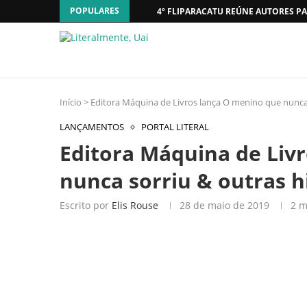
POPULARES
4º FLIPARACATU REÚNE AUTORES PA
Início
>
Editora Máquina de Livros lança O menino que nunca s
LANÇAMENTOS
PORTAL LITERAL
Editora Máquina de Liv
nunca sorriu & outras hi
Escrito por
Elis Rouse
28 de maio de 2019
2 m