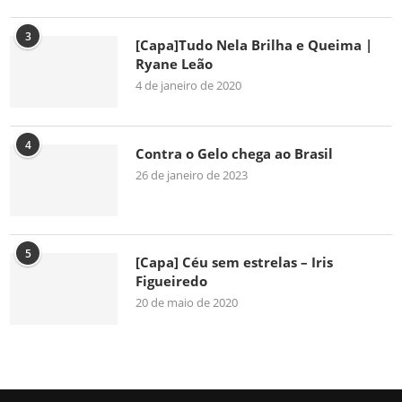
3
[Capa]Tudo Nela Brilha e Queima |
Ryane Leão
4 de janeiro de 2020
4
Contra o Gelo chega ao Brasil
26 de janeiro de 2023
5
[Capa] Céu sem estrelas – Iris
Figueiredo
20 de maio de 2020