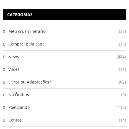
CATEGORIAS
Meu crush literário
(32)
Comprei pela capa
(39)
News
(484)
Vilões
(11)
Livros ou Adaptações?
(62)
No Ônibus
(9)
Poetizando
(113)
Contos
(14)