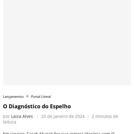
Lançamentos
Portal Literal
O Diagnóstico do Espelho
por
Laiza Alves
25 de janeiro de 2024
2 minutos de
leitura
Em janeiro, Sarah Munck fez sua estreia literária com O