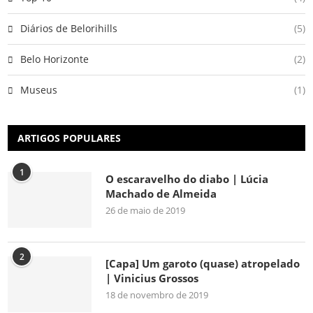
Diários de Belorihills
(5)
Belo Horizonte
(2)
Museus
(1)
ARTIGOS POPULARES
1
O escaravelho do diabo | Lúcia
Machado de Almeida
26 de maio de 2019
2
[Capa] Um garoto (quase) atropelado
| Vinicius Grossos
18 de novembro de 2019