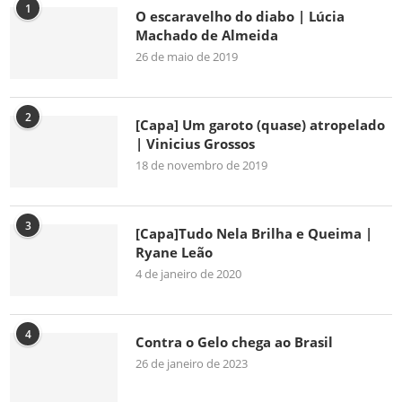
1
O escaravelho do diabo | Lúcia
Machado de Almeida
26 de maio de 2019
2
[Capa] Um garoto (quase) atropelado
| Vinicius Grossos
18 de novembro de 2019
3
[Capa]Tudo Nela Brilha e Queima |
Ryane Leão
4 de janeiro de 2020
4
Contra o Gelo chega ao Brasil
26 de janeiro de 2023