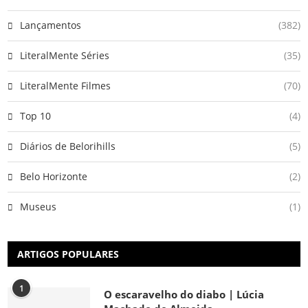
Lançamentos
(382)
LiteralMente Séries
(35)
LiteralMente Filmes
(70)
Top 10
(4)
Diários de Belorihills
(5)
Belo Horizonte
(2)
Museus
(1)
ARTIGOS POPULARES
1
O escaravelho do diabo | Lúcia