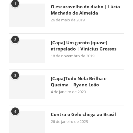
1
O escaravelho do diabo | Lúcia
Machado de Almeida
26 de maio de 2019
2
[Capa] Um garoto (quase)
atropelado | Vinicius Grossos
18 de novembro de 2019
3
[Capa]Tudo Nela Brilha e
Queima | Ryane Leão
4 de janeiro de 2020
4
Contra o Gelo chega ao Brasil
26 de janeiro de 2023