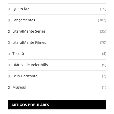
Quem faz
(15)
Lançamentos
(382)
LiteralMente Séries
(35)
LiteralMente Filmes
(70)
Top 10
(4)
Diários de Belorihills
(5)
Belo Horizonte
(2)
Museus
(1)
ARTIGOS POPULARES