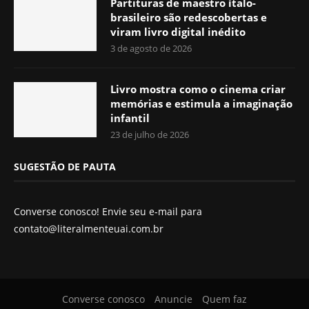
Partituras de maestro ítalo-
brasileiro são redescobertas e
viram livro digital inédito
3 de agosto de 2026
Livro mostra como o cinema criar
memórias e estimula a imaginação
infantil
23 de julho de 2026
SUGESTÃO DE PAUTA
Converse conosco! Envie seu e-mail para
contato@literalmenteuai.com.br
Converse conosco
Anuncie
Quem faz