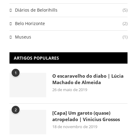
Diários de Belorihills
(5)
Belo Horizonte
(2)
Museus
(1)
ARTIGOS POPULARES
1
O escaravelho do diabo | Lúcia
Machado de Almeida
26 de maio de 2019
2
[Capa] Um garoto (quase)
atropelado | Vinicius Grossos
18 de novembro de 2019