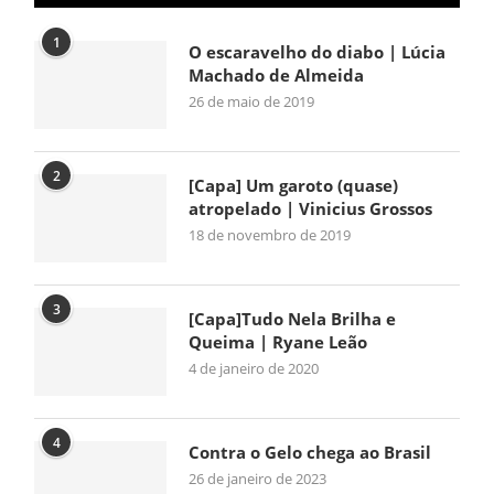
1
O escaravelho do diabo | Lúcia
Machado de Almeida
26 de maio de 2019
2
[Capa] Um garoto (quase)
atropelado | Vinicius Grossos
18 de novembro de 2019
3
[Capa]Tudo Nela Brilha e
Queima | Ryane Leão
4 de janeiro de 2020
4
Contra o Gelo chega ao Brasil
26 de janeiro de 2023