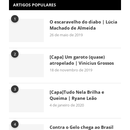
ARTIGOS POPULARES
1
O escaravelho do diabo | Lúcia
Machado de Almeida
26 de maio de 2019
2
[Capa] Um garoto (quase)
atropelado | Vinicius Grossos
18 de novembro de 2019
3
[Capa]Tudo Nela Brilha e
Queima | Ryane Leão
4 de janeiro de 2020
4
Contra o Gelo chega ao Brasil