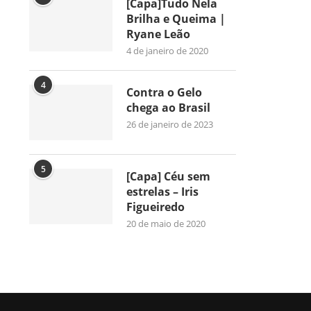
[Capa]Tudo Nela
Brilha e Queima |
Ryane Leão
4 de janeiro de 2020
4
Contra o Gelo
chega ao Brasil
26 de janeiro de 2023
5
[Capa] Céu sem
estrelas – Iris
Figueiredo
20 de maio de 2020