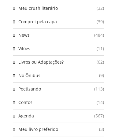
Meu crush literário
(32)
Comprei pela capa
(39)
News
(484)
Vilões
(11)
Livros ou Adaptações?
(62)
No Ônibus
(9)
Poetizando
(113)
Contos
(14)
Agenda
(567)
Meu livro preferido
(3)