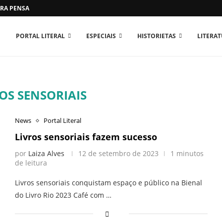
RA PENSAR O MUNDO...
PORTAL LITERAL
ESPECIAIS
HISTORIETAS
LITERA
OS SENSORIAIS
News
Portal Literal
Livros sensoriais fazem sucesso
por
Laiza Alves
12 de setembro de 2023
1 minutos
de leitura
Livros sensoriais conquistam espaço e público na Bienal
do Livro Rio 2023 Café com …