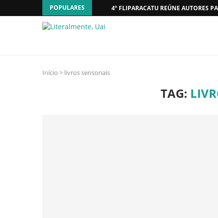
POPULARES
4º FLIPARACATU REÚNE AUTORES PA
Início
>
livros sensoriais
TAG:
LIVR