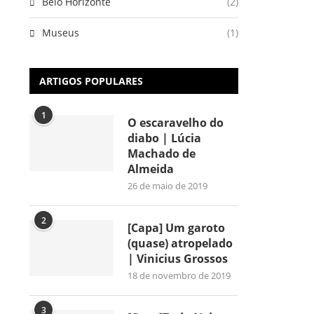
Belo Horizonte
(2)
Museus
(1)
ARTIGOS POPULARES
1
O escaravelho do
diabo | Lúcia
Machado de
Almeida
26 de maio de 2019
2
[Capa] Um garoto
(quase) atropelado
| Vinicius Grossos
18 de novembro de 2019
3