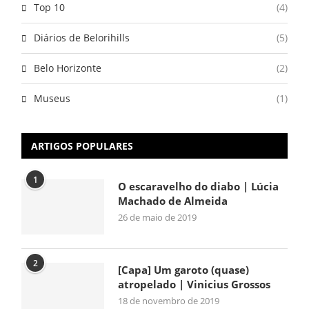
Top 10
(4)
Diários de Belorihills
(5)
Belo Horizonte
(2)
Museus
(1)
ARTIGOS POPULARES
1
O escaravelho do diabo | Lúcia
Machado de Almeida
26 de maio de 2019
2
[Capa] Um garoto (quase)
atropelado | Vinicius Grossos
18 de novembro de 2019