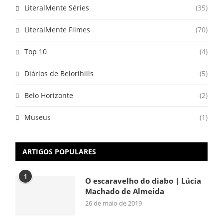
LiteralMente Séries
(35)
LiteralMente Filmes
(70)
Top 10
(4)
Diários de Belorihills
(5)
Belo Horizonte
(2)
Museus
(1)
ARTIGOS POPULARES
1
O escaravelho do diabo | Lúcia
Machado de Almeida
26 de maio de 2019