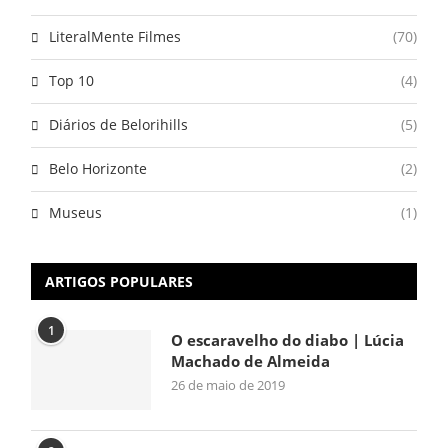
LiteralMente Filmes
(70)
Top 10
(4)
Diários de Belorihills
(5)
Belo Horizonte
(2)
Museus
(1)
ARTIGOS POPULARES
1
O escaravelho do diabo | Lúcia
Machado de Almeida
26 de maio de 2019