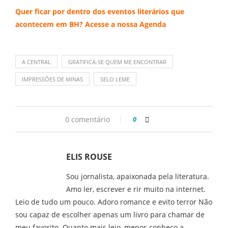
Quer ficar por dentro dos eventos literários que
acontecem em BH? Acesse a nossa
Agenda
A CENTRAL
GRATIFICA-SE QUEM ME ENCONTRAR
IMPRESSÕES DE MINAS
SELO LEME
0 comentário
0
ELIS ROUSE
Sou jornalista, apaixonada pela literatura.
Amo ler, escrever e rir muito na internet.
Leio de tudo um pouco. Adoro romance e evito terror Não
sou capaz de escolher apenas um livro para chamar de
meu favorito. Quanto mais leio, menos conheço a