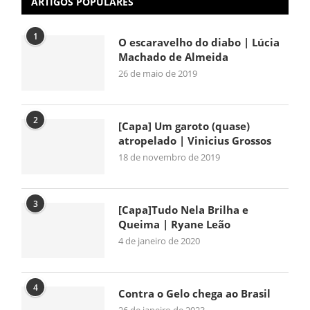
ARTIGOS POPULARES
1
O escaravelho do diabo | Lúcia
Machado de Almeida
26 de maio de 2019
2
[Capa] Um garoto (quase)
atropelado | Vinicius Grossos
18 de novembro de 2019
3
[Capa]Tudo Nela Brilha e
Queima | Ryane Leão
4 de janeiro de 2020
4
Contra o Gelo chega ao Brasil