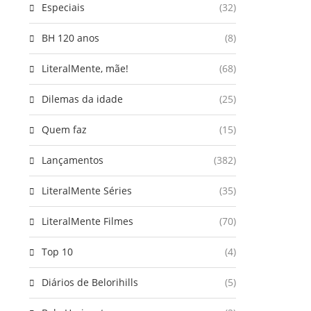
Especiais
(32)
BH 120 anos
(8)
LiteralMente, mãe!
(68)
Dilemas da idade
(25)
Quem faz
(15)
Lançamentos
(382)
LiteralMente Séries
(35)
LiteralMente Filmes
(70)
Top 10
(4)
Diários de Belorihills
(5)