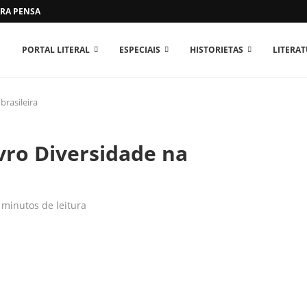
RA PENSAR O MUNDO...
PORTAL LITERAL
ESPECIAIS
HISTORIETAS
LITERA
brasileira
vro Diversidade na
 minutos de leitura