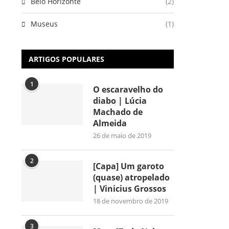
Belo Horizonte
(2)
Museus
(1)
ARTIGOS POPULARES
1
O escaravelho do
diabo | Lúcia
Machado de
Almeida
26 de maio de 2019
2
[Capa] Um garoto
(quase) atropelado
| Vinicius Grossos
18 de novembro de 2019
3