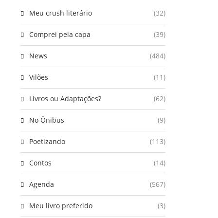
Meu crush literário
(32)
Comprei pela capa
(39)
News
(484)
Vilões
(11)
Livros ou Adaptações?
(62)
No Ônibus
(9)
Poetizando
(113)
Contos
(14)
Agenda
(567)
Meu livro preferido
(3)