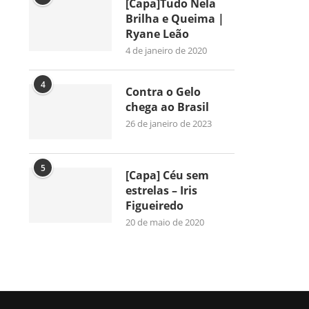
[Capa]Tudo Nela
Brilha e Queima |
Ryane Leão
4 de janeiro de 2020
4
Contra o Gelo
chega ao Brasil
26 de janeiro de 2023
5
[Capa] Céu sem
estrelas – Iris
Figueiredo
20 de maio de 2020