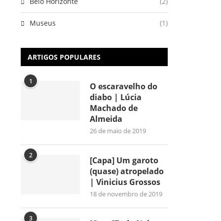
Belo Horizonte
(2)
Museus
(1)
ARTIGOS POPULARES
1
O escaravelho do
diabo | Lúcia
Machado de
Almeida
26 de maio de 2019
2
[Capa] Um garoto
(quase) atropelado
| Vinicius Grossos
18 de novembro de 2019
3