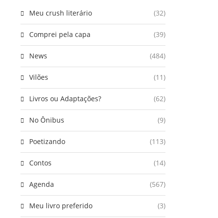
Meu crush literário
(32)
Comprei pela capa
(39)
News
(484)
Vilões
(11)
Livros ou Adaptações?
(62)
No Ônibus
(9)
Poetizando
(113)
Contos
(14)
Agenda
(567)
Meu livro preferido
(3)