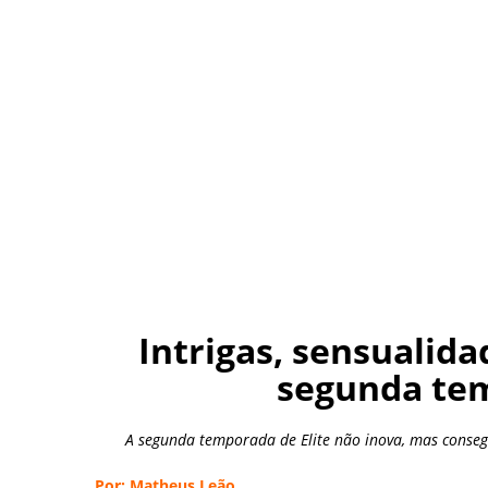
Intrigas, sensualid
segunda tem
A segunda temporada de Elite não inova, mas conse
Por: Matheus Leão