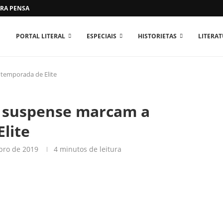
RA PENSAR O MUNDO...
PORTAL LITERAL
ESPECIAIS
HISTORIETAS
LITERA
 temporada de Elite
 e suspense marcam a
lite
bro de 2019
4 minutos de leitura