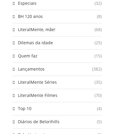
Especiais
(32)
BH 120 anos
(8)
LiteralMente, mãe!
(68)
Dilemas da idade
(25)
Quem faz
(15)
Lançamentos
(382)
LiteralMente Séries
(35)
LiteralMente Filmes
(70)
Top 10
(4)
Diários de Belorihills
(5)