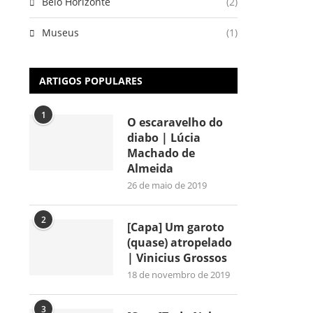
Belo Horizonte
(2)
Museus
(1)
ARTIGOS POPULARES
1
O escaravelho do
diabo | Lúcia
Machado de
Almeida
26 de maio de 2019
2
[Capa] Um garoto
(quase) atropelado
| Vinicius Grossos
18 de novembro de 2019
3