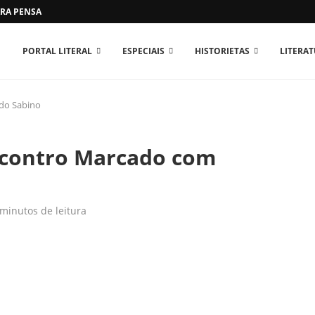
RA PENSAR O MUNDO...
PORTAL LITERAL
ESPECIAIS
HISTORIETAS
LITERA
do Sabino
ncontro Marcado com
 minutos de leitura