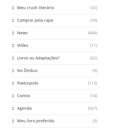
Meu crush literário
(32)
Comprei pela capa
(39)
News
(484)
Vilões
(11)
Livros ou Adaptações?
(62)
No Ônibus
(9)
Poetizando
(113)
Contos
(14)
Agenda
(567)
Meu livro preferido
(3)