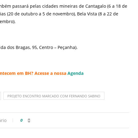
bém passará pelas cidades mineiras de Cantagalo (6 a 18 de
ias (20 de outubro a 5 de novembro), Bela Vista (8 a 22 de
zembro).
ida dos Bragas, 95, Centro – Peçanha).
acontecem em BH? Acesse a nossa
Agenda
PROJETO ENCONTRO MARCADO COM FERNANDO SABINO
rio
0