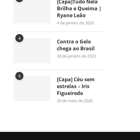
[Capa]Tudo Nela
Brilha e Queima |
Ryane Leão
4 de janeiro de 2020
4
Contra o Gelo
chega ao Brasil
26 de janeiro de 2023
5
[Capa] Céu sem
estrelas – Iris
Figueiredo
20 de maio de 2020