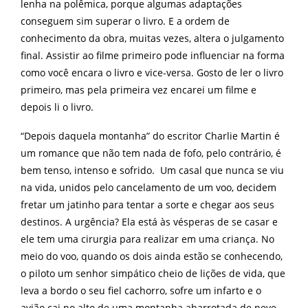
lenha na polêmica, porque algumas adaptações
conseguem sim superar o livro. E a ordem de
conhecimento da obra, muitas vezes, altera o julgamento
final. Assistir ao filme primeiro pode influenciar na forma
como você encara o livro e vice-versa. Gosto de ler o livro
primeiro, mas pela primeira vez encarei um filme e
depois li o livro.
“Depois daquela montanha” do escritor Charlie Martin é
um romance que não tem nada de fofo, pelo contrário, é
bem tenso, intenso e sofrido. Um casal que nunca se viu
na vida, unidos pelo cancelamento de um voo, decidem
fretar um jatinho para tentar a sorte e chegar aos seus
destinos. A urgência? Ela está às vésperas de se casar e
ele tem uma cirurgia para realizar em uma criança. No
meio do voo, quando os dois ainda estão se conhecendo,
o piloto um senhor simpático cheio de lições de vida, que
leva a bordo o seu fiel cachorro, sofre um infarto e o
avião cai no alto de uma montanha abarrotada de neve.