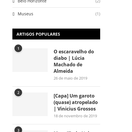
Belo Horizonte
(2)
Museus
(1)
ARTIGOS POPULARES
1
O escaravelho do
diabo | Lúcia
Machado de
Almeida
26 de maio de 2019
2
[Capa] Um garoto
(quase) atropelado
| Vinicius Grossos
18 de novembro de 2019
3