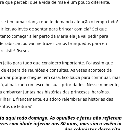
ora que percebi que a vida de mãe é um pouco diferente.
o se tem uma criança que te demanda atenção o tempo todo?
r ler, ao invés de sentar para brincar com ela? Sei que
nto começar a ler perto da Maria ela já vai pedir para
 rabiscar, ou vai me trazer vários brinquedos para eu
esistir! Rsrsrs
jeito para tudo que considero importante. Foi assim que
s de espera de reuniões e consultas. As vezes acontece de
uardar porque cheguei em casa, fico louca para continuar, mas,
, afinal, cada um escolhe suas prioridades. Nesse momento,
 embarcar juntas nas histórias das princesas, heroínas,
rilhar. E francamente, eu adoro relembrar as histórias das
ntos de leitura?
ada aqui todo domingo. As opiniões e fatos não refletem
es com idade inferior aos 30 anos, mas sim a vivência
das colunistas deste site.