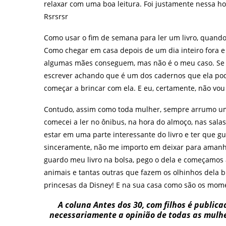
relaxar com uma boa leitura. Foi justamente nessa h
Rsrsrsr
Como usar o fim de semana para ler um livro, quand
Como chegar em casa depois de um dia inteiro fora e i
algumas mães conseguem, mas não é o meu caso. Se te
escrever achando que é um dos cadernos que ela pode
começar a brincar com ela. E eu, certamente, não vou r
Contudo, assim como toda mulher, sempre arrumo um 
comecei a ler no ônibus, na hora do almoço, nas sala
estar em uma parte interessante do livro e ter que g
sinceramente, não me importo em deixar para amanhã
guardo meu livro na bolsa, pego o dela e começamos a
animais e tantas outras que fazem os olhinhos dela b
princesas da Disney! E na sua casa como são os mome
A coluna Antes dos 30, com filhos é public
necessariamente a opinião de todas as mulher