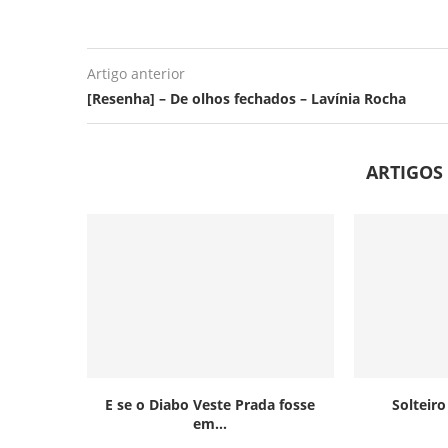
Artigo anterior
[Resenha] – De olhos fechados – Lavínia Rocha
ARTIGOS
E se o Diabo Veste Prada fosse
Solteir
em...