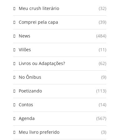
Meu crush literário
(32)
Comprei pela capa
(39)
News
(484)
Vilões
(11)
Livros ou Adaptações?
(62)
No Ônibus
(9)
Poetizando
(113)
Contos
(14)
Agenda
(567)
Meu livro preferido
(3)