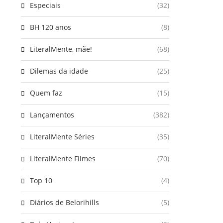
Especiais
(32)
BH 120 anos
(8)
LiteralMente, mãe!
(68)
Dilemas da idade
(25)
Quem faz
(15)
Lançamentos
(382)
LiteralMente Séries
(35)
LiteralMente Filmes
(70)
Top 10
(4)
Diários de Belorihills
(5)