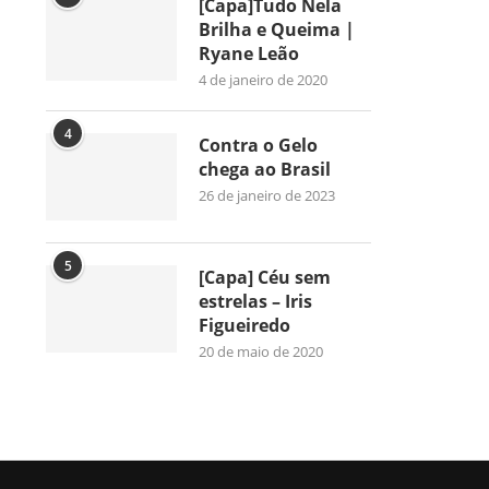
[Capa]Tudo Nela
Brilha e Queima |
Ryane Leão
4 de janeiro de 2020
4
Contra o Gelo
chega ao Brasil
26 de janeiro de 2023
5
[Capa] Céu sem
estrelas – Iris
Figueiredo
20 de maio de 2020