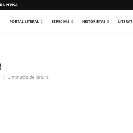
RA PENSAR O MUNDO...
PORTAL LITERAL
ESPECIAIS
HISTORIETAS
LITERA
!
3 minutos de leitura