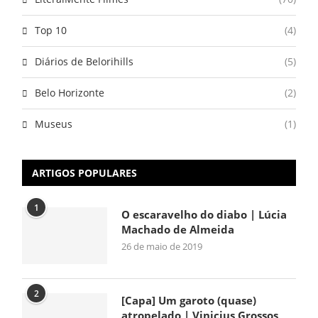
Top 10
(4)
Diários de Belorihills
(5)
Belo Horizonte
(2)
Museus
(1)
ARTIGOS POPULARES
1
O escaravelho do diabo | Lúcia
Machado de Almeida
26 de maio de 2019
2
[Capa] Um garoto (quase)
atropelado | Vinicius Grossos