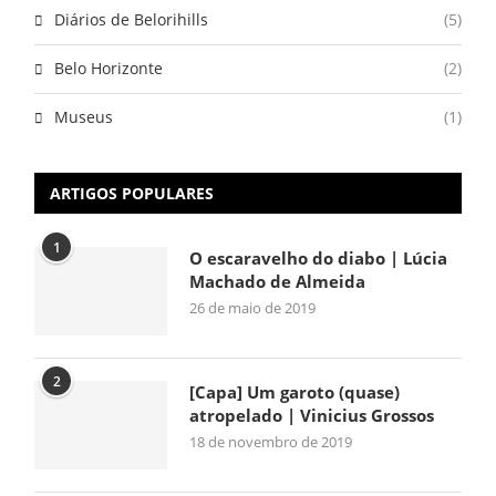
Diários de Belorihills
(5)
Belo Horizonte
(2)
Museus
(1)
ARTIGOS POPULARES
1
O escaravelho do diabo | Lúcia
Machado de Almeida
26 de maio de 2019
2
[Capa] Um garoto (quase)
atropelado | Vinicius Grossos
18 de novembro de 2019