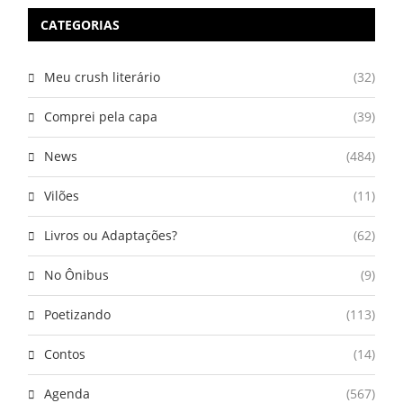
CATEGORIAS
Meu crush literário
(32)
Comprei pela capa
(39)
News
(484)
Vilões
(11)
Livros ou Adaptações?
(62)
No Ônibus
(9)
Poetizando
(113)
Contos
(14)
Agenda
(567)