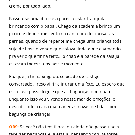
creme por todo lado).
Passou-se uma dia e ela parecia estar tranquila
brincando com o papai. Chego da academia brinco um
pouco e depois me sento na cama pra descansar as
pernas, quando de repente me chega uma criança toda
suja de base dizendo que estava linda e me chamando
pra ver o que tinha feito… o chão e a parede da sala já
estavam todos sujos nesse momento.
Eu, que já tinha xingado, colocado de castigo,
conversado… resolvi rir e ir tirar uma foto. Eu espero que
essa fase passe logo e que as bagunças diminuam.
Enquanto isso vou vivendo nesse mar de emoções, e
descobrindo a cada dia maneiras novas de lidar com
bagunça de criança!
OBS:
Se você não tem filhos, ou ainda não passou pela
fase das bagunças e já está aí pensando “Ah, se fosse