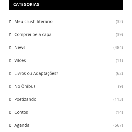
CATEGORIAS
Meu crush literário
(32)
Comprei pela capa
(39)
News
(484)
Vilões
(11)
Livros ou Adaptações?
(62)
No Ônibus
(9)
Poetizando
(113)
Contos
(14)
Agenda
(567)