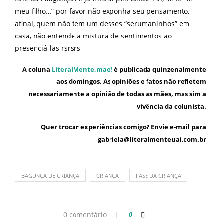
meu filho…” por favor não exponha seu pensamento,
afinal, quem não tem um desses “serumaninhos” em
casa, não entende a mistura de sentimentos ao
presenciá-las rsrsrs
A coluna
LiteralMente,mae!
é publicada quinzenalmente
aos domingos. As opiniões e fatos não refletem
necessariamente a opinião de todas as mães, mas sim a
vivência da colunista.
Quer trocar experiências comigo? Envie e-mail para
gabriela@literalmenteuai.com.br
BAGUNÇA DE CRIANÇA
CRIANÇA
FASE DA CRIANÇA
0 comentário
0