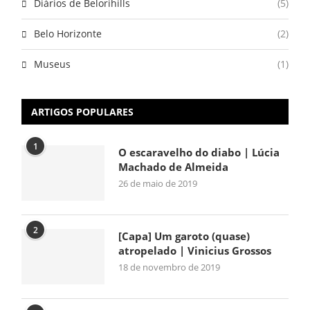
Diários de Belorihills
(5)
Belo Horizonte
(2)
Museus
(1)
ARTIGOS POPULARES
1
O escaravelho do diabo | Lúcia
Machado de Almeida
26 de maio de 2019
2
[Capa] Um garoto (quase)
atropelado | Vinicius Grossos
18 de novembro de 2019