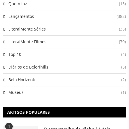
Quem faz
(15)
Lançamentos
(382)
LiteralMente Séries
(35)
LiteralMente Filmes
(70)
Top 10
(4)
Diários de Belorihills
(5)
Belo Horizonte
(2)
Museus
(1)
ARTIGOS POPULARES
1