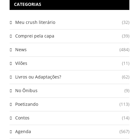
CATEGORIAS
Meu crush literário
(32)
Comprei pela capa
(39)
News
(484)
Vilões
(11)
Livros ou Adaptações?
(62)
No Ônibus
(9)
Poetizando
(113)
Contos
(14)
Agenda
(567)