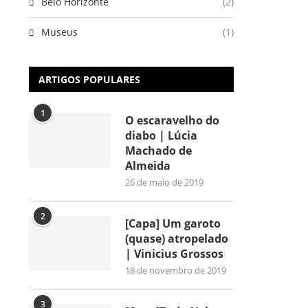
Belo Horizonte
(2)
Museus
(1)
ARTIGOS POPULARES
1
O escaravelho do
diabo | Lúcia
Machado de
Almeida
26 de maio de 2019
2
[Capa] Um garoto
(quase) atropelado
| Vinicius Grossos
18 de novembro de 2019
3