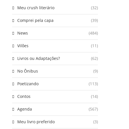
Meu crush literário
(32)
Comprei pela capa
(39)
News
(484)
Vilões
(11)
Livros ou Adaptações?
(62)
No Ônibus
(9)
Poetizando
(113)
Contos
(14)
Agenda
(567)
Meu livro preferido
(3)