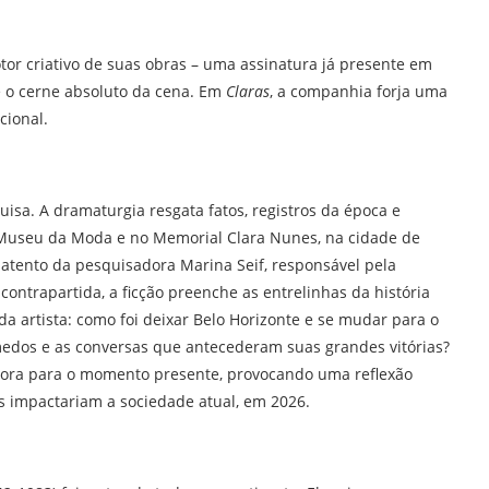
or criativo de suas obras – uma assinatura já presente em
e o cerne absoluto da cena. Em
Claras
, a companhia forja uma
cional.
isa. A dramaturgia resgata fatos, registros da época e
o Museu da Moda e no Memorial Clara Nunes, na cidade de
atento da pesquisadora Marina Seif, responsável pela
 contrapartida, a ficção preenche as entrelinhas da história
 da artista: como foi deixar Belo Horizonte e se mudar para o
 medos e as conversas que antecederam suas grandes vitórias?
antora para o momento presente, provocando uma reflexão
s impactariam a sociedade atual, em 2026.