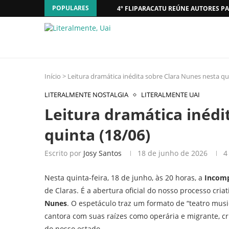
POPULARES
4º FLIPARACATU REÚNE AUTORES PA
Início
>
Leitura dramática inédita sobre Clara Nunes nesta qu
LITERALMENTE NOSTALGIA
LITERALMENTE UAI
Leitura dramática inédi
quinta (18/06)
Escrito por
Josy Santos
18 de junho de 2026
4
Nesta quinta-feira, 18 de junho, às 20 horas, a
Incomp
de Claras. É a abertura oficial do nosso processo cri
Nunes
. O espetáculo traz um formato de “teatro music
cantora com suas raízes como operária e migrante, c
do nosso estado.