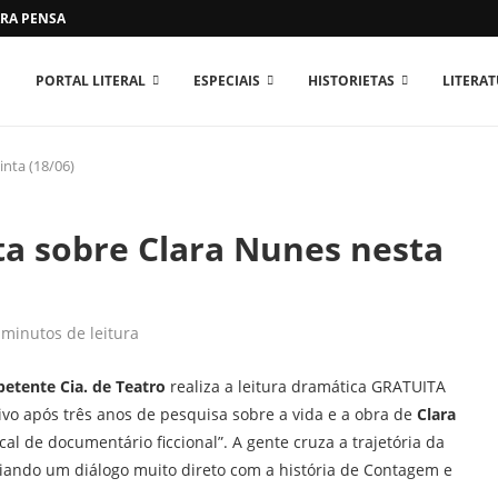
RA PENSAR O MUNDO...
PORTAL LITERAL
ESPECIAIS
HISTORIETAS
LITERA
inta (18/06)
ta sobre Clara Nunes nesta
 minutos de leitura
etente Cia. de Teatro
realiza a leitura dramática GRATUITA
ativo após três anos de pesquisa sobre a vida e a obra de
Clara
al de documentário ficcional”. A gente cruza a trajetória da
riando um diálogo muito direto com a história de Contagem e