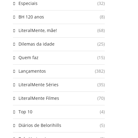
Especiais
(32)
BH 120 anos
(8)
LiteralMente, mãe!
(68)
Dilemas da idade
(25)
Quem faz
(15)
Lançamentos
(382)
LiteralMente Séries
(35)
LiteralMente Filmes
(70)
Top 10
(4)
Diários de Belorihills
(5)