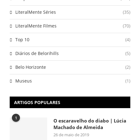
LiteralMente Séries
(35)
LiteralMente Filmes
(70)
Top 10
(4)
Diários de Belorihills
(5)
Belo Horizonte
(2)
Museus
(1)
ARTIGOS POPULARES
1
O escaravelho do diabo | Lúcia
Machado de Almeida
26 de maio de 2019