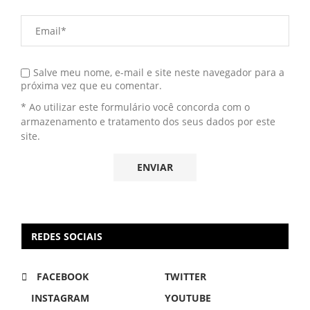
Salve meu nome, e-mail e site neste navegador para a
próxima vez que eu comentar.
* Ao utilizar este formulário você concorda com o
armazenamento e tratamento dos seus dados por este
site.
REDES SOCIAIS
FACEBOOK
TWITTER
INSTAGRAM
YOUTUBE