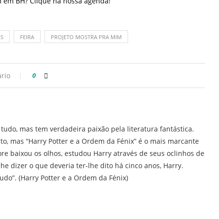
am em BH?
Clique
na nossa agenda!
IS
FEIRA
PROJETO MOSTRA PRA MIM
rio
0
 tudo, mas tem verdadeira paixão pela literatura fantástica.
rito, mas “Harry Potter e a Ordem da Fénix” é o mais marcante
re baixou os olhos, estudou Harry através de seus oclinhos de
lhe dizer o que deveria ter-lhe dito há cinco anos, Harry.
tudo”. (Harry Potter e a Ordem da Fénix)