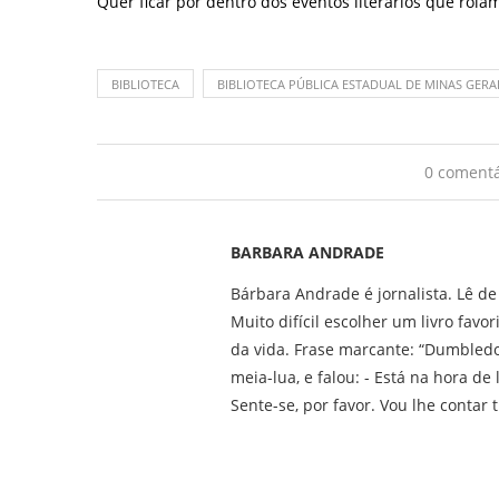
Quer ficar por dentro dos eventos literários que rol
BIBLIOTECA
BIBLIOTECA PÚBLICA ESTADUAL DE MINAS GERA
0 comentá
BARBARA ANDRADE
Bárbara Andrade é jornalista. Lê de
Muito difícil escolher um livro favo
da vida. Frase marcante: “Dumbledo
meia-lua, e falou: - Está na hora de 
Sente-se, por favor. Vou lhe contar 