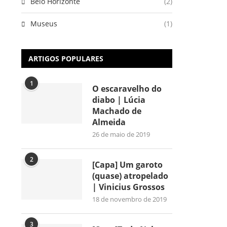
Belo Horizonte
(2)
Museus
(1)
ARTIGOS POPULARES
1
O escaravelho do
diabo | Lúcia
Machado de
Almeida
26 de maio de 2019
2
[Capa] Um garoto
(quase) atropelado
| Vinicius Grossos
18 de novembro de 2019
3