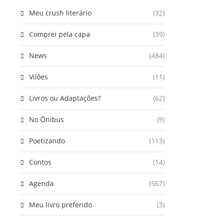
Meu crush literário
(32)
Comprei pela capa
(39)
News
(484)
Vilões
(11)
Livros ou Adaptações?
(62)
No Ônibus
(9)
Poetizando
(113)
Contos
(14)
Agenda
(567)
Meu livro preferido
(3)