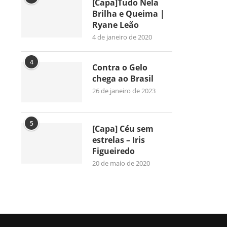
[Capa]Tudo Nela
Brilha e Queima |
Ryane Leão
4 de janeiro de 2020
4
Contra o Gelo
chega ao Brasil
26 de janeiro de 2023
5
[Capa] Céu sem
estrelas – Iris
Figueiredo
20 de maio de 2020