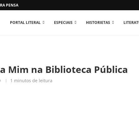
RA PENSAR O MUNDO...
PORTAL LITERAL
ESPECIAIS
HISTORIETAS
LITERA
ra Mim na Biblioteca Pública
9
1 minutos de leitura