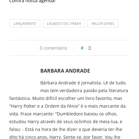
Confira nossa
agenda
!
LANÇAMENTO
LEGADOS DE LYRAEH
WILLER JONES
0 comentário
0
BARBARA ANDRADE
Bárbara Andrade é jornalista. Lê de tudo,
mas tem verdadeira paixão pela literatura
fantástica. Muito difícil escolher um livro favorito, mas
“Harry Potter e a Ordem da Fénix” é o mais marcante da
vida. Frase marcante: “Dumbledore baixou os olhos,
estudou Harry através de seus oclinhos de meia-lua, e
falou: - Está na hora de lhe dizer o que deveria ter-lhe
dito há cinco anos, Harry. Sente-se, por favor. Vou lhe