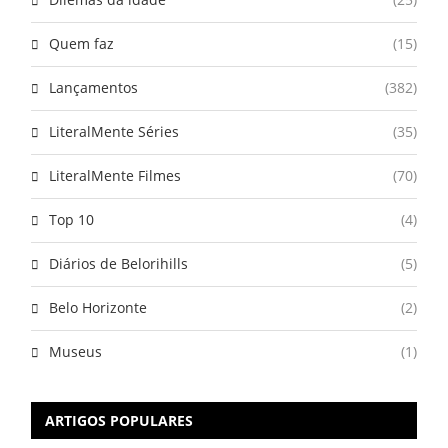
Quem faz
(15)
Lançamentos
(382)
LiteralMente Séries
(35)
LiteralMente Filmes
(70)
Top 10
(4)
Diários de Belorihills
(5)
Belo Horizonte
(2)
Museus
(1)
ARTIGOS POPULARES