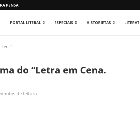
RA PENSAR O MUNDO...
PORTAL LITERAL
ESPECIAIS
HISTORIETAS
LITERA
o Ler…”
ema do “Letra em Cena.
minutos de leitura