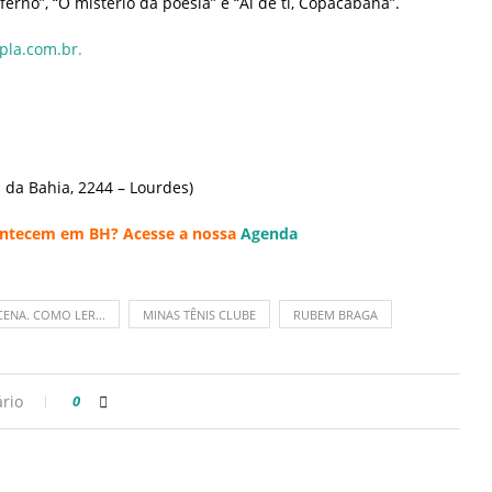
ferno”, “O mistério da poesia” e “Ai de ti, Copacabana”.
pla.com.br.
 da Bahia, 2244 – Lourdes)
acontecem em BH? Acesse a nossa
Agenda
CENA. COMO LER...
MINAS TÊNIS CLUBE
RUBEM BRAGA
rio
0