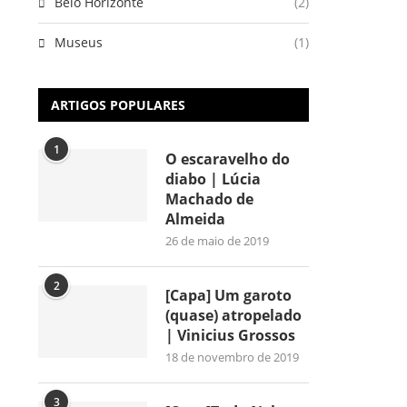
Belo Horizonte
(2)
Museus
(1)
ARTIGOS POPULARES
1
O escaravelho do
diabo | Lúcia
Machado de
Almeida
26 de maio de 2019
2
[Capa] Um garoto
(quase) atropelado
| Vinicius Grossos
18 de novembro de 2019
3