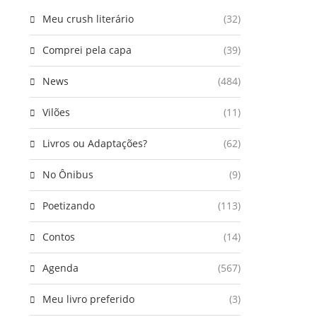
Meu crush literário
(32)
Comprei pela capa
(39)
News
(484)
Vilões
(11)
Livros ou Adaptações?
(62)
No Ônibus
(9)
Poetizando
(113)
Contos
(14)
Agenda
(567)
Meu livro preferido
(3)