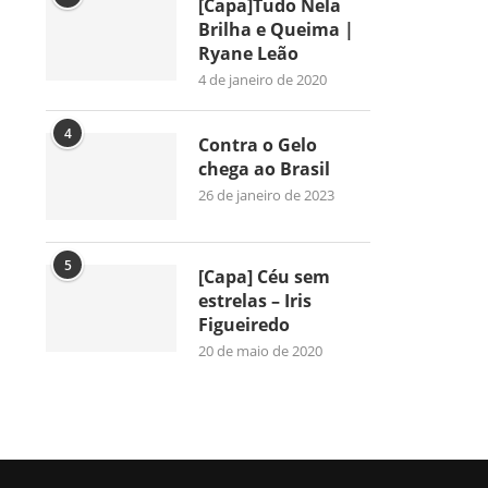
[Capa]Tudo Nela
Brilha e Queima |
Ryane Leão
4 de janeiro de 2020
4
Contra o Gelo
chega ao Brasil
26 de janeiro de 2023
5
[Capa] Céu sem
estrelas – Iris
Figueiredo
20 de maio de 2020