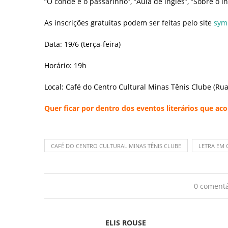
“O conde e o passarinho”, “Aula de inglês”, “Sobre o in
As inscrições gratuitas podem ser feitas pelo site
sym
Data: 19/6 (terça-feira)
Horário: 19h
Local: Café do Centro Cultural Minas Tênis Clube (Rua
Quer ficar por dentro dos eventos literários que 
CAFÉ DO CENTRO CULTURAL MINAS TÊNIS CLUBE
LETRA EM 
0 comentá
ELIS ROUSE