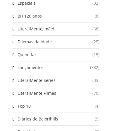
Especiais
(32)
BH 120 anos
(8)
LiteralMente, mãe!
(68)
Dilemas da idade
(25)
Quem faz
(15)
Lançamentos
(382)
LiteralMente Séries
(35)
LiteralMente Filmes
(70)
Top 10
(4)
Diários de Belorihills
(5)