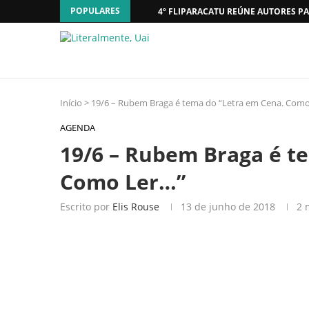
POPULARES
4º FLIPARACATU REÚNE AUTORES PA
Início
>
19/6 – Rubem Braga é tema do “Letra em Cena. Com
AGENDA
19/6 – Rubem Braga é t
Como Ler…”
Escrito por
Elis Rouse
13 de junho de 2018
2 