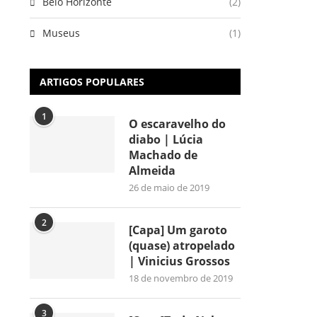
Belo Horizonte
(2)
Museus
(1)
ARTIGOS POPULARES
1
O escaravelho do
diabo | Lúcia
Machado de
Almeida
26 de maio de 2019
2
[Capa] Um garoto
(quase) atropelado
| Vinicius Grossos
18 de novembro de 2019
3