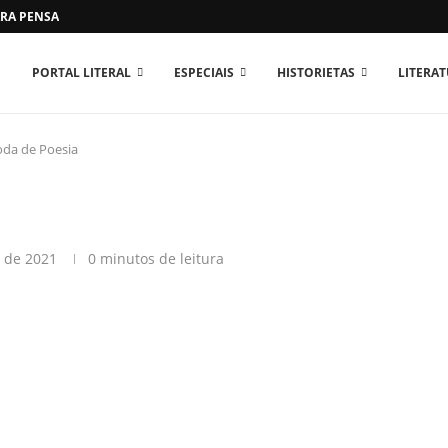
RA PENSAR O MUNDO...
PORTAL LITERAL
ESPECIAIS
HISTORIETAS
LITERA
da de Poesia
o de 2021
0 minutos de leitura