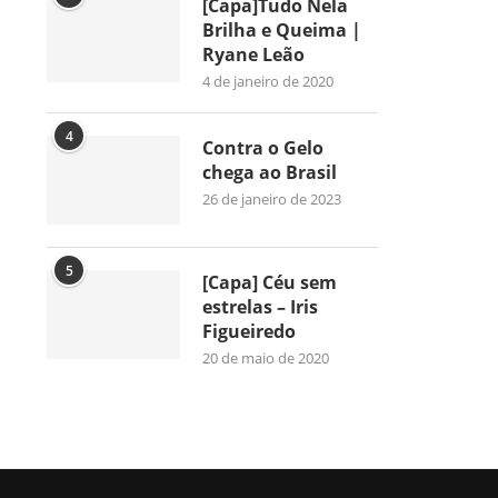
[Capa]Tudo Nela
Brilha e Queima |
Ryane Leão
4 de janeiro de 2020
4
Contra o Gelo
chega ao Brasil
26 de janeiro de 2023
5
[Capa] Céu sem
estrelas – Iris
Figueiredo
20 de maio de 2020