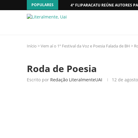
POPULARES
4º FLIPARACATU REÚNE AUTORES PA
Início
>
Vem aí o 1º Festival da Voz e Poesia Falada de BH
>
Ro
Roda de Poesia
Escrito por
Redação LiteralmenteUAI
12 de agost