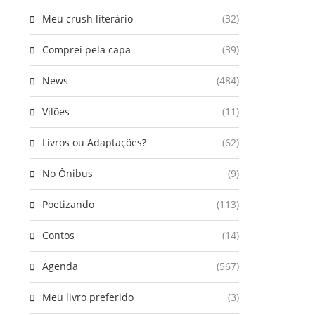
Meu crush literário
(32)
Comprei pela capa
(39)
News
(484)
Vilões
(11)
Livros ou Adaptações?
(62)
No Ônibus
(9)
Poetizando
(113)
Contos
(14)
Agenda
(567)
Meu livro preferido
(3)