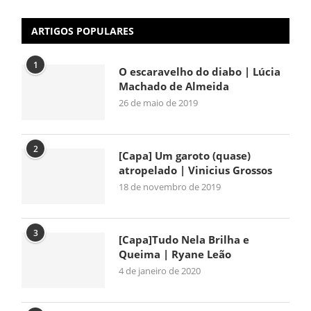
ARTIGOS POPULARES
1
O escaravelho do diabo | Lúcia
Machado de Almeida
26 de maio de 2019
2
[Capa] Um garoto (quase)
atropelado | Vinicius Grossos
18 de novembro de 2019
3
[Capa]Tudo Nela Brilha e
Queima | Ryane Leão
4 de janeiro de 2020