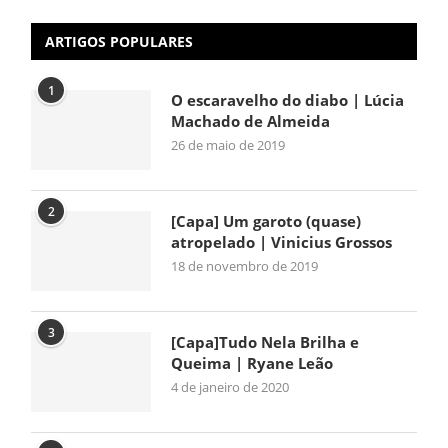
ARTIGOS POPULARES
1
O escaravelho do diabo | Lúcia
Machado de Almeida
26 de maio de 2019
2
[Capa] Um garoto (quase)
atropelado | Vinicius Grossos
18 de novembro de 2019
3
[Capa]Tudo Nela Brilha e
Queima | Ryane Leão
4 de janeiro de 2020