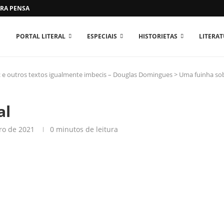
RA PENSAR O MUNDO...
PORTAL LITERAL
ESPECIAIS
HISTORIETAS
LITERA
: e outros textos igualmente imbecis – Douglas Domingues
>
Uma fuinha so
al
ro de 2021
0 minutos de leitura