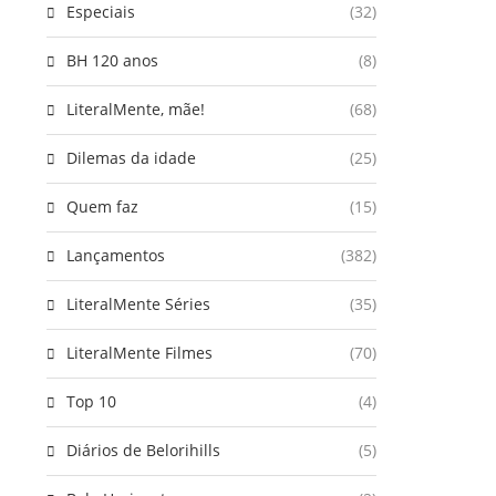
Especiais
(32)
BH 120 anos
(8)
LiteralMente, mãe!
(68)
Dilemas da idade
(25)
Quem faz
(15)
Lançamentos
(382)
LiteralMente Séries
(35)
LiteralMente Filmes
(70)
Top 10
(4)
Diários de Belorihills
(5)