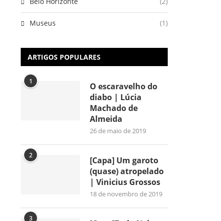
Belo Horizonte
(2)
Museus
(1)
ARTIGOS POPULARES
1
O escaravelho do
diabo | Lúcia
Machado de
Almeida
26 de maio de 2019
2
[Capa] Um garoto
(quase) atropelado
| Vinicius Grossos
18 de novembro de 2019
3