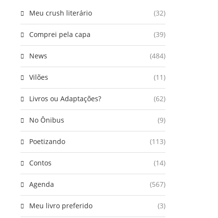
Meu crush literário
(32)
Comprei pela capa
(39)
News
(484)
Vilões
(11)
Livros ou Adaptações?
(62)
No Ônibus
(9)
Poetizando
(113)
Contos
(14)
Agenda
(567)
Meu livro preferido
(3)