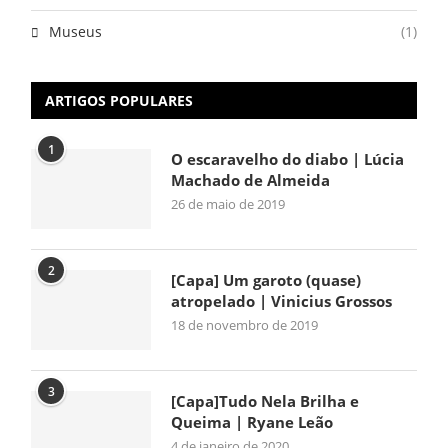
Museus
(1)
ARTIGOS POPULARES
1
O escaravelho do diabo | Lúcia
Machado de Almeida
26 de maio de 2019
2
[Capa] Um garoto (quase)
atropelado | Vinicius Grossos
18 de novembro de 2019
3
[Capa]Tudo Nela Brilha e
Queima | Ryane Leão
4 de janeiro de 2020