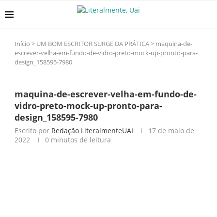
Início
>
UM BOM ESCRITOR SURGE DA PRÁTICA
>
maquina-de-
escrever-velha-em-fundo-de-vidro-preto-mock-up-pronto-para-
design_158595-7980
maquina-de-escrever-velha-em-fundo-de-
vidro-preto-mock-up-pronto-para-
design_158595-7980
Escrito por
Redação LiteralmenteUAI
17 de maio de
2022
0 minutos de leitura