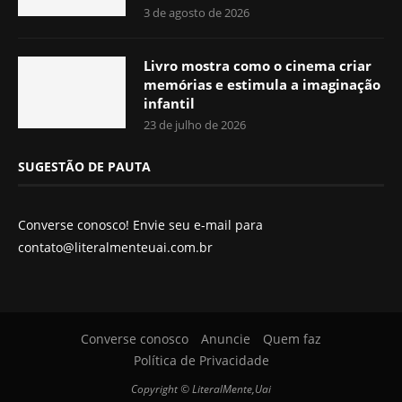
3 de agosto de 2026
Livro mostra como o cinema criar
memórias e estimula a imaginação
infantil
23 de julho de 2026
SUGESTÃO DE PAUTA
Converse conosco! Envie seu e-mail para
contato@literalmenteuai.com.br
Converse conosco
Anuncie
Quem faz
Política de Privacidade
Copyright © LiteralMente,Uai