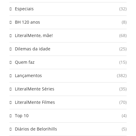
Especiais
(32)
BH 120 anos
(8)
LiteralMente, mãe!
(68)
Dilemas da idade
(25)
Quem faz
(15)
Lançamentos
(382)
LiteralMente Séries
(35)
LiteralMente Filmes
(70)
Top 10
(4)
Diários de Belorihills
(5)