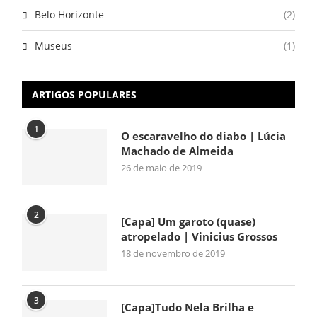
Belo Horizonte
(2)
Museus
(1)
ARTIGOS POPULARES
1
O escaravelho do diabo | Lúcia
Machado de Almeida
26 de maio de 2019
2
[Capa] Um garoto (quase)
atropelado | Vinicius Grossos
18 de novembro de 2019
3
[Capa]Tudo Nela Brilha e