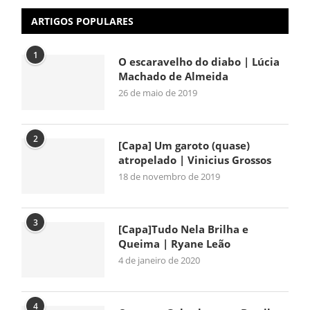
ARTIGOS POPULARES
1
O escaravelho do diabo | Lúcia
Machado de Almeida
26 de maio de 2019
2
[Capa] Um garoto (quase)
atropelado | Vinicius Grossos
18 de novembro de 2019
3
[Capa]Tudo Nela Brilha e
Queima | Ryane Leão
4 de janeiro de 2020
4