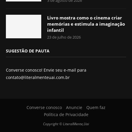
3 de agosto de 2026
Livro mostra como o cinema criar
memórias e estimula a imaginação
infantil
23 de julho de 2026
SUGESTÃO DE PAUTA
Converse conosco! Envie seu e-mail para
contato@literalmenteuai.com.br
Converse conosco
Anuncie
Quem faz
Política de Privacidade
Copyright © LiteralMente,Uai