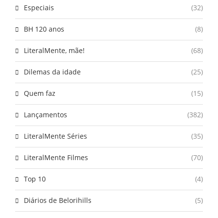
Especiais
(32)
BH 120 anos
(8)
LiteralMente, mãe!
(68)
Dilemas da idade
(25)
Quem faz
(15)
Lançamentos
(382)
LiteralMente Séries
(35)
LiteralMente Filmes
(70)
Top 10
(4)
Diários de Belorihills
(5)