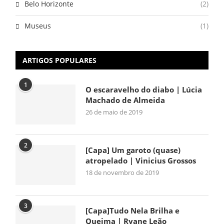
Belo Horizonte
(2)
Museus
(1)
ARTIGOS POPULARES
1
O escaravelho do diabo | Lúcia
Machado de Almeida
26 de maio de 2019
2
[Capa] Um garoto (quase)
atropelado | Vinicius Grossos
18 de novembro de 2019
3
[Capa]Tudo Nela Brilha e
Queima | Ryane Leão