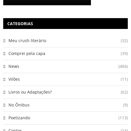
CATEGORIAS
Meu crush literário
(32)
Comprei pela capa
(39)
News
(484)
Vilões
(11)
Livros ou Adaptações?
(62)
No Ônibus
(9)
Poetizando
(113)
Contos
(14)