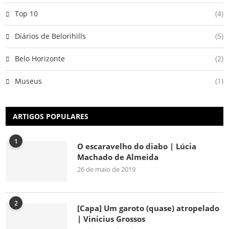
Top 10
(4)
Diários de Belorihills
(5)
Belo Horizonte
(2)
Museus
(1)
ARTIGOS POPULARES
1
O escaravelho do diabo | Lúcia
Machado de Almeida
26 de maio de 2019
2
[Capa] Um garoto (quase) atropelado
| Vinicius Grossos