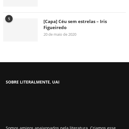
5
[Capa] Céu sem estrelas – Iris
Figueiredo
20 de maio de 2020
SOBRE LITERALMENTE, UAI
Somos amigos apaixonados pela literatura. Criamos esse