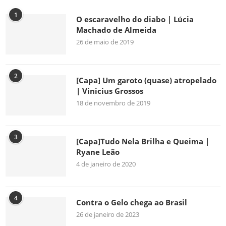
1
O escaravelho do diabo | Lúcia
Machado de Almeida
26 de maio de 2019
2
[Capa] Um garoto (quase) atropelado
| Vinicius Grossos
18 de novembro de 2019
3
[Capa]Tudo Nela Brilha e Queima |
Ryane Leão
4 de janeiro de 2020
4
Contra o Gelo chega ao Brasil
26 de janeiro de 2023