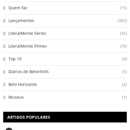
Quem faz
(15)
Lançamentos
(382)
LiteralMente Séries
(35)
LiteralMente Filmes
(70)
Top 10
(4)
Diários de Belorihills
(5)
Belo Horizonte
(2)
Museus
(1)
ARTIGOS POPULARES