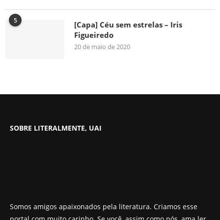
5
[Capa] Céu sem estrelas – Iris
Figueiredo
20 de maio de 2020
SOBRE LITERALMENTE, UAI
Somos amigos apaixonados pela literatura. Criamos esse
portal com muito carinho. Se você, assim como nós, ama ler