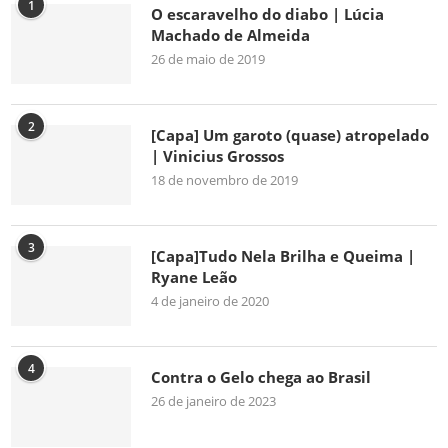
1
O escaravelho do diabo | Lúcia
Machado de Almeida
26 de maio de 2019
2
[Capa] Um garoto (quase) atropelado
| Vinicius Grossos
18 de novembro de 2019
3
[Capa]Tudo Nela Brilha e Queima |
Ryane Leão
4 de janeiro de 2020
4
Contra o Gelo chega ao Brasil
26 de janeiro de 2023