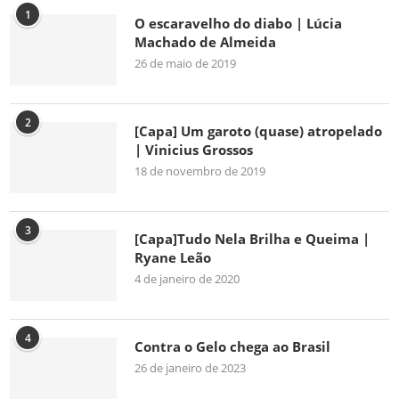
1
O escaravelho do diabo | Lúcia
Machado de Almeida
26 de maio de 2019
2
[Capa] Um garoto (quase) atropelado
| Vinicius Grossos
18 de novembro de 2019
3
[Capa]Tudo Nela Brilha e Queima |
Ryane Leão
4 de janeiro de 2020
4
Contra o Gelo chega ao Brasil
26 de janeiro de 2023